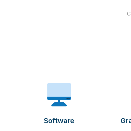
C
Software
Gra