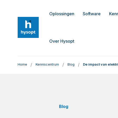
Oplossingen
Software
Ken
Over Hysopt
/
/
/
Home
Kenniscentrum
Blog
De impact van elekt
Blog