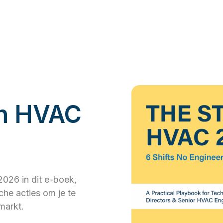
an HVAC
026 in dit e-boek,
he acties om je te
markt.