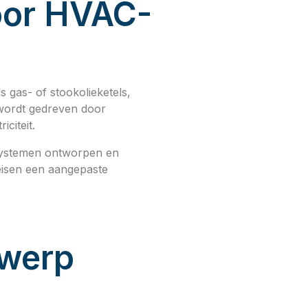
voor HVAC-
 gas- of stookolieketels,
 wordt gedreven door
citeit.
 systemen ontworpen en
eisen een aangepaste
twerp