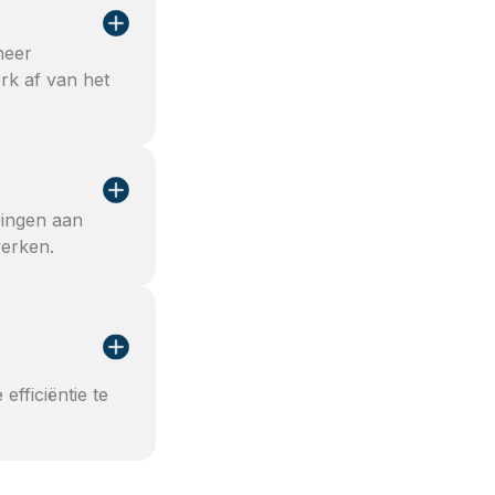
neer
rk af van het
ringen aan
werken.
efficiëntie te