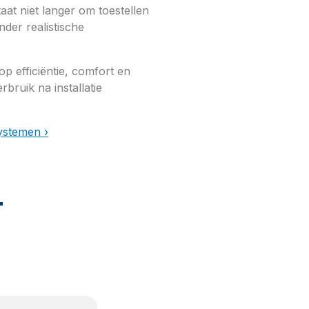
at niet langer om toestellen
der realistische
p efficiëntie, comfort en
bruik na installatie
ystemen ›
-