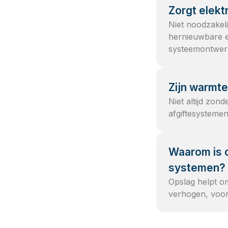
Zorgt elektr
Niet noodzakeli
hernieuwbare en
systeemontwerp 
Zijn warmt
Niet altijd zo
afgiftesystemen
Waarom is o
systemen?
Opslag helpt om
verhogen, voor