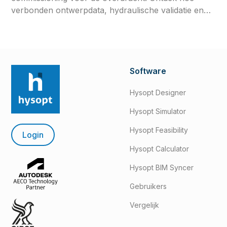
verbonden ontwerpdata, hydraulische validatie en
het testen van regelstrategieën de efficiëntie,
betrouwbaarheid en systeemprestaties op lange
termijn verbeteren.
Software
Hysopt Designer
Hysopt Simulator
Hysopt Feasibility
Login
Hysopt Calculator
Hysopt BIM Syncer
Gebruikers
Vergelijk