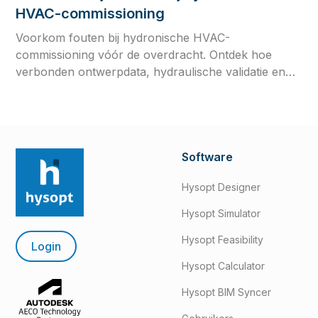
HVAC-commissioning
Voorkom fouten bij hydronische HVAC-
commissioning vóór de overdracht. Ontdek hoe
verbonden ontwerpdata, hydraulische validatie en
het testen van regelstrategieën de efficiëntie,
betrouwbaarheid en systeemprestaties op lange
termijn verbeteren.
Software
Hysopt Designer
Hysopt Simulator
Hysopt Feasibility
Login
Hysopt Calculator
Hysopt BIM Syncer