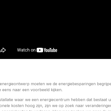
ns energieontwerp moeten we de energiebesparingen begrij
e eens naar een voorbeeld kijken.
allatie waar we een energiecentrum hebben dat bestaat ui
ele kosten hoog zijn, zijn we op zoek naar veranderingen 