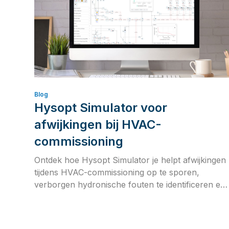
Blog
Hysopt Simulator voor
afwijkingen bij HVAC-
commissioning
Ontdek hoe Hysopt Simulator je helpt afwijkingen
tijdens HVAC-commissioning op te sporen,
verborgen hydronische fouten te identificeren en
de betrouwbaarheid van je systeem op lange
termijn te verbeteren met fysicagebaseerde
simulatie.