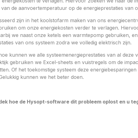
nergiekosten te verlagen. Hiervoor zoeken we naar de i
ng van de aanvoertemperatuur op de energieprestaties van 
seerd zijn in het koolstofarm maken van ons energiecen
iken om onze energiekosten verder te verlagen. Hiervoor
arbij we naast onze ketels een warmtepomp gebruiken, en
aties van ons systeem zodra we volledig elektrisch zijn.
hoe kunnen we alle systeemenergieprestaties van al deze 
aktijk gebruiken we Excel-sheets en vuistregels om de impac
tten. Of het toekomstige systeem deze energiebesparingen 
. Gelukkig kunnen we het beter doen.
dek hoe de Hysopt-software dit probleem oplost en u tegel