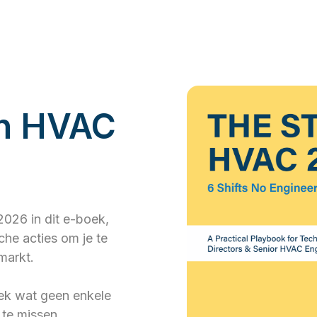
an HVAC
026 in dit e-boek,
he acties om je te
markt.
ek wat geen enkele
te missen.