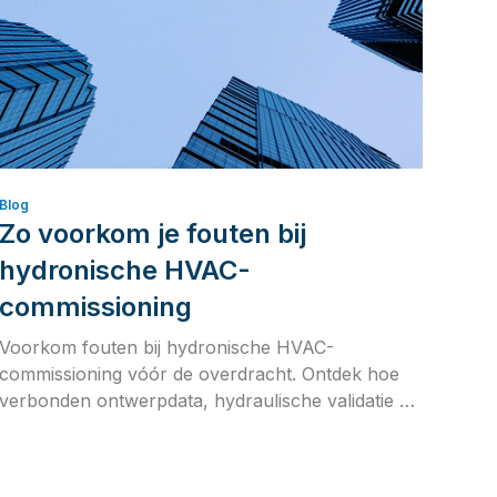
Blog
Zo voorkom je fouten bij
hydronische HVAC-
commissioning
Voorkom fouten bij hydronische HVAC-
commissioning vóór de overdracht. Ontdek hoe
verbonden ontwerpdata, hydraulische validatie en
het testen van regelstrategieën de efficiëntie,
betrouwbaarheid en systeemprestaties op lange
termijn verbeteren.