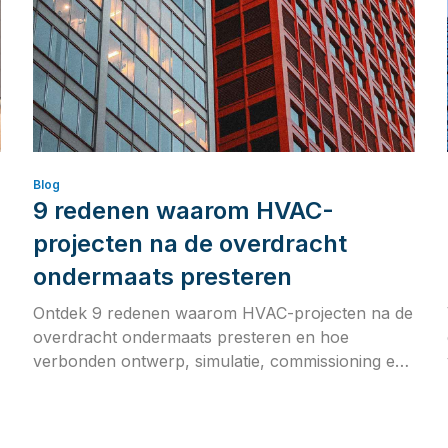
Blog
9 redenen waarom HVAC-
projecten na de overdracht
ondermaats presteren
Ontdek 9 redenen waarom HVAC-projecten na de
overdracht ondermaats presteren en hoe
verbonden ontwerp, simulatie, commissioning en
operationele data de kloof tussen ontwerpintentie
en werkelijke gebouwprestaties verkleinen.