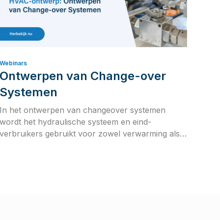
Webinars
Ontwerpen van Change-over
Systemen
In het ontwerpen van changeover systemen
wordt het hydraulische systeem en eind-
verbruikers gebruikt voor zowel verwarming als
voor koeling. Dit zorgt voor een interessantere
CAPEX investering, maar zorgt voor complexere
berekeningen.