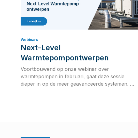
Webinars
Next-Level
Warmtepompontwerpen
Voortbouwend op onze webinar over
warmtepompen in februari, gaat deze sessie
dieper in op de meer geavanceerde systemen. We
bestuderen omkeerbare en polyvalente
warmtepompconfiguraties en hoe beide kunnen
worden geïntegreerd in het ultieme hybride
volledig elektrische systeem.