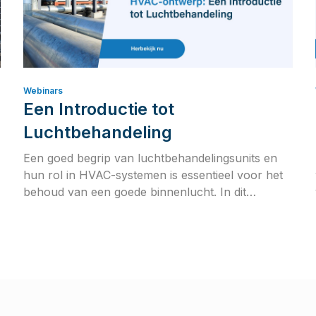
Webinars
Een Introductie tot
Luchtbehandeling
Een goed begrip van luchtbehandelingsunits en
hun rol in HVAC-systemen is essentieel voor het
behoud van een goede binnenlucht. In dit
webinar ontdek je de verschillende soorten
AHU’s, duiken we in het Mollier/HX-diagram en
bespreken we belangrijke thema’s zoals
vochtigheid, verse luchttoevoer, VAV/CAV-
systemen en CO₂-regeling.