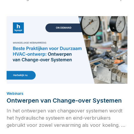
de verschillende soorten AHU’s, duiken we in het
Mollier/HX-diagram en bespreken we belangrijke
thema’s zoals vochtigheid, verse luchttoevoer,
VAV/CAV-systemen en CO₂-regeling.
Webinars
Ontwerpen van Change-over Systemen
In het ontwerpen van changeover systemen wordt
het hydraulische systeem en eind-verbruikers
gebruikt voor zowel verwarming als voor koeling. Dit
zorgt voor een interessantere CAPEX investering,