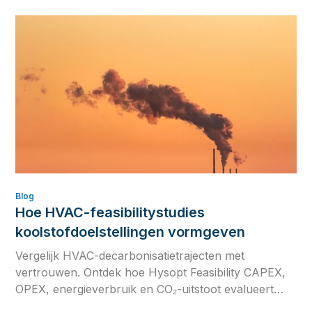
fysicagebaseerde digital twin.
Blog
Hoe HVAC-feasibilitystudies
koolstofdoelstellingen vormgeven
Vergelijk HVAC-decarbonisatietrajecten met
vertrouwen. Ontdek hoe Hysopt Feasibility CAPEX,
OPEX, energieverbruik en CO₂-uitstoot evalueert
voor betere koolstofarme HVAC-beslissingen.