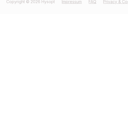
Copyright © 2026 Hysopt
Impressum
FAQ
Privacy & Co