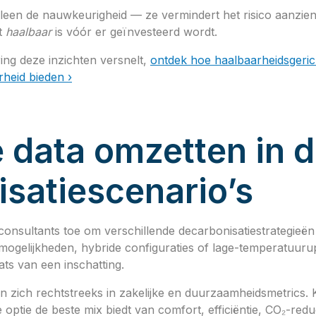
een de nauwkeurigheid — ze vermindert het risico aanzienli
t
haalbaar
is vóór er geïnvesteerd wordt.
ing deze inzichten versnelt,
ontdek hoe haalbaarheidsgeric
heid bieden ›
data omzetten in du
satiescenario’s
consultants toe om verschillende decarbonisatiestrategieën
gelijkheden, hybride configuraties of lage-temperatuuru
ats van een inschatting.
n zich rechtstreeks in zakelijke en duurzaamheidsmetrics. Kl
 optie de beste mix biedt van comfort, efficiëntie, CO₂-reduct