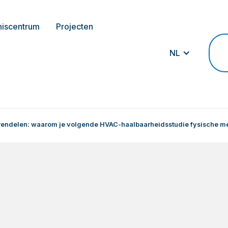
niscentrum
Projecten
NL
rendelen: waarom je volgende HVAC-haalbaarheidsstudie fysische metr