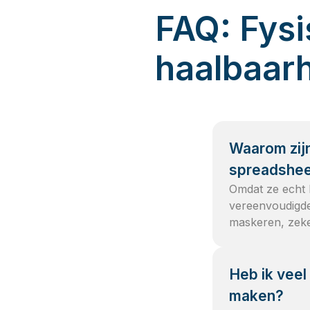
FAQ: Fys
haalbaar
Waarom zij
spreadshe
Omdat ze echt 
vereenvoudigde
maskeren, zeke
Heb ik veel
maken?