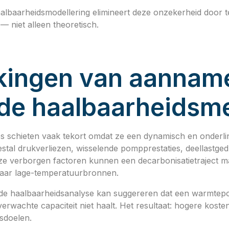
lbaarheidsmodellering elimineert deze onzekerheid door t
— niet alleen theoretisch.
kingen van aannam
de haalbaarheidsm
 schieten vaak tekort omdat ze een dynamisch en onderl
stal drukverliezen, wisselende pompprestaties, deellastged
e verborgen factoren kunnen een decarbonisatietraject m
aar lage-temperatuurbronnen.
de haalbaarheidsanalyse kan suggereren dat een warmtepo
 verwachte capaciteit niet haalt. Het resultaat: hogere kost
sdoelen.