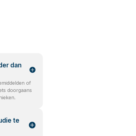
der dan
emiddelden of
eets doorgaans
nieken.
udie te