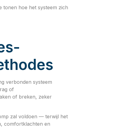
e tonen hoe het systeem zich
es-
ethodes
ing verbonden systeem
rag of
aken of breken, zeker
mp zal voldoen — terwijl het
en, comfortklachten en