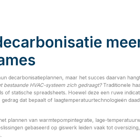
ecarbonisatie meer
names
 hun decarbonisatieplannen, maar het succes daarvan hangt
het bestaande HVAC-systeem zich gedraagt?
Traditionele ha
s of statische spreadsheets. Hoewel deze een ruwe indica
 gedrag dat bepaalt of laagtemperatuurtechnologieën daadw
ij het plannen van warmtepompintegratie, lage-temperatuu
eslissingen gebaseerd op giswerk leiden vaak tot oversizing
.